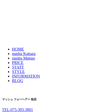
HOME
mashu Katsura
mashu Matsuo
PRICE
STAFF
STYLE
INFORMATION
BLOG
マッシュ フォーヘアー 桂店
TEL.
075-393-3001