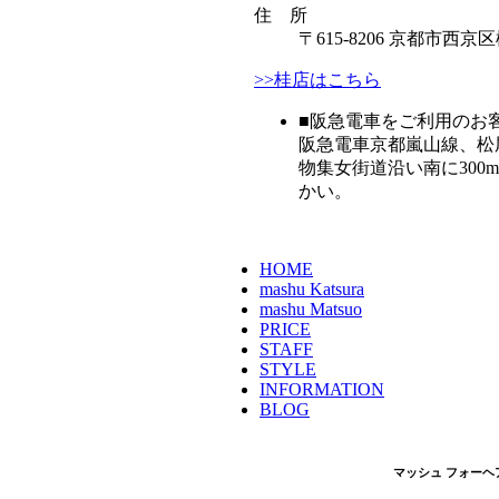
住 所
〒615-8206 京都市西
>>桂店はこちら
■阪急電車をご利用のお
阪急電車京都嵐山線、松
物集女街道沿い南に300
かい。
HOME
mashu Katsura
mashu Matsuo
PRICE
STAFF
STYLE
INFORMATION
BLOG
マッシュ フォーヘ