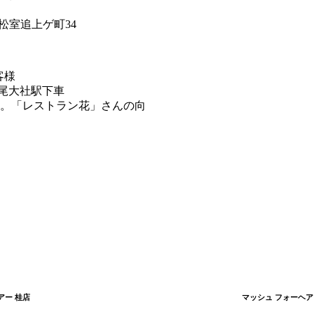
京区松室追上ゲ町34
客様
尾大社駅下車
m。「レストラン花」さんの向
アー 桂店
マッシュ フォーヘア