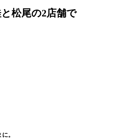
都、桂と松尾の2店舗で
まに。