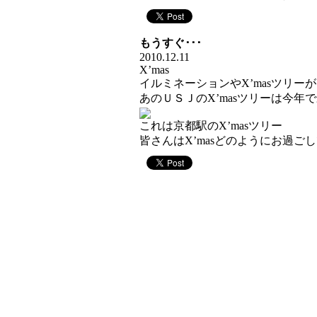
もうすぐ･･･
2010.12.11
X’mas
イルミネーションやX’masツリー
あのＵＳＪのX’masツリーは今年
これは京都駅のX’masツリー
皆さんはX’masどのようにお過ごし