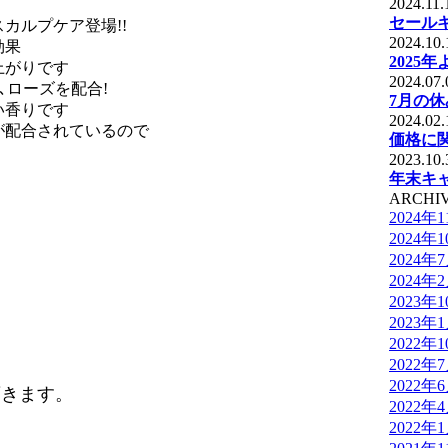
2024.11.
セール
カルプケア登場!!
2024.10.
効果
2025
上がりです
2024.07.
､ローズを配合!
7月の休
い香りです
2024.02.
が配合されているので
価格に
2023.10.
年末キ
ARCHI
2024年
2024年
2024年
2024年
2023年
2023年
2022年
2022年
2022年
頂きます。
2022年
2022年