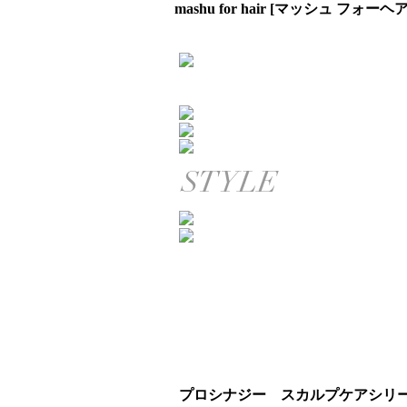
mashu for hair [マッシュ 
プロシナジー スカルプケアシリ