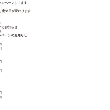
ャンペーンしてます
6
より定休日が変わります
6
1
するお知らせ
1
ンペーンのお知らせ
1月
0月
月
月
0月
月
0月
月
月
月
月
1月
0月
月
月