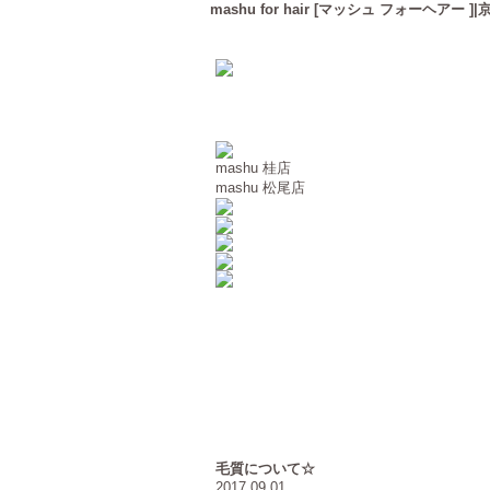
mashu for hair [マッシュ フォーヘ
mashu 桂店
mashu 松尾店
毛質について☆
2017.09.01