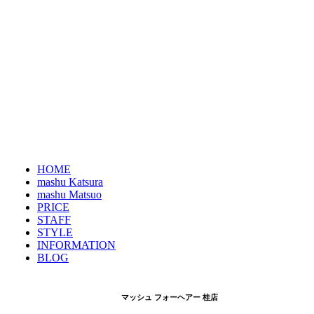
HOME
mashu Katsura
mashu Matsuo
PRICE
STAFF
STYLE
INFORMATION
BLOG
マッシュ フォーヘアー 桂店