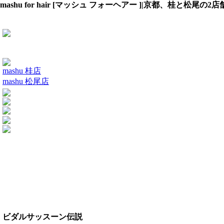
mashu for hair [マッシュ フォーヘアー ]|京都、桂と松尾
mashu 桂店
mashu 松尾店
ビダルサッスーン伝説